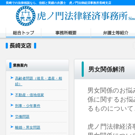
長崎での法律相談なら、信頼と実績の弁護士 虎ノ門法律経済事務所長崎支店
業務案内
男女関係解消
高齢者問題（後見・遺産・相
続）
男女関係のお悩
不動産・借地借家
係に関するお悩
刑事・少年事件
るものについて
労働問題
虎ノ門法律経済
離婚・男女問題