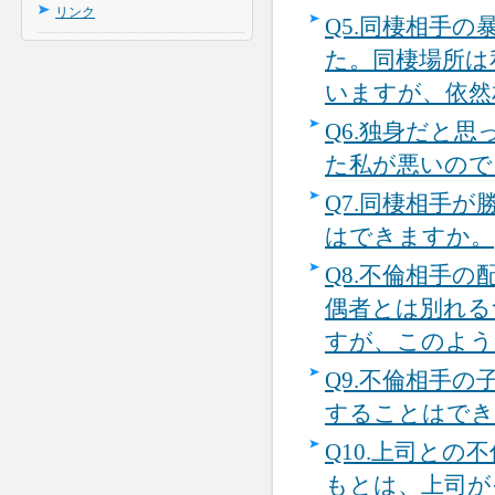
リンク
Q5.
同棲相手の
た。同棲場所は
いますが、依然
Q6.
独身だと思
た私が悪いので
Q7.
同棲相手が
はできますか。
Q8.
不倫相手の
偶者とは別れる
すが、このよう
Q9.
不倫相手の
することはでき
Q10.
上司との不
もとは、上司が