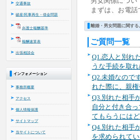
男女関係につい
交通事故
まずは、お電話
破産/民事再生・借金問題
離婚・男女問題に関する
弁護士報酬基準
ご質問一覧
報酬速算表
出張相談会
Q1.
恋人と別れ
うな手続を取れ
インフォメーション
Q2.
未婚なので
れた際に、親権
事務所概要
Q3.
別れた相手
アクセス
自分と付き合っ
個人情報保護
てもらうにはど
サイトマップ
Q4
.
別れた相手
当サイトについて
を求められてい